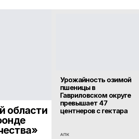
Урожайность озимой
пшеницы в
Гавриловском округе
превышает 47
й области
центнеров с гектара
фонде
чества»
АПК