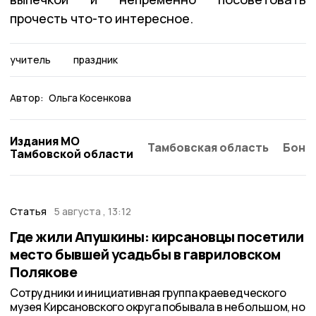
прочесть что-то интересное.
учитель
праздник
Автор:
Ольга Косенкова
Издания МО
Тамбовская область
Бонд
Тамбовской области
Статья
5 августа , 13:12
Где жили Апушкины: кирсановцы посетили
место бывшей усадьбы в гавриловском
Полякове
Сотрудники и инициативная группа краеведческого
музея Кирсановского округа побывала в небольшом, но