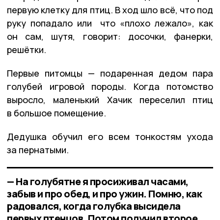
первую клетку для птиц. В ход шло всё, что под
руку попадало или что «плохо лежало», как
он сам, шутя, говорит: досочки, фанерки,
решётки.
Первые питомцы — подаренная дедом пара
голубей игровой породы. Когда потомство
выросло, маленький Хачик переселил птиц
в большое помещение.
Дедушка обучил его всем тонкостям ухода
за пернатыми.
— На голубятне я просиживал часами,
забыв и про обед, и про ужин. Помню, как
радовался, когда голубка высидела
первых птенцов. Потом получил второе