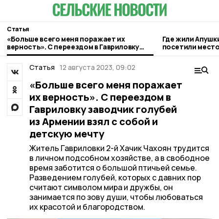
Статья
«Больше всего меня поражает их
Где жили Апушк
верность». С переездом в Гавриловку
посетили место
заводчик голубей из Армении взял с
гавриловском П
собой и детскую мечту
Статья
12 августа 2023, 09:02
«Больше всего меня поражает
их верность». С переездом в
Гавриловку заводчик голубей
из Армении взял с собой и
детскую мечту
Житель Гавриловки 2-й Хачик Чахоян трудится
в личном подсобном хозяйстве, а в свободное
время заботится о большой птичьей семье.
Разведением голубей, которых с давних пор
считают символом мира и дружбы, он
занимается по зову души, чтобы любоваться
их красотой и благородством.