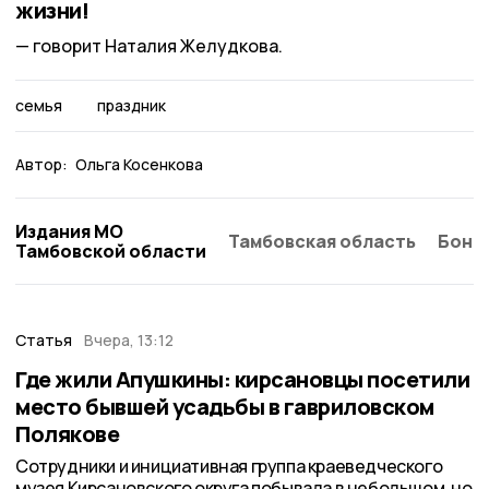
жизни!
говорит Наталия Желудкова.
семья
праздник
Автор:
Ольга Косенкова
Издания МО
Тамбовская область
Бонд
Тамбовской области
Статья
Вчера, 13:12
Где жили Апушкины: кирсановцы посетили
место бывшей усадьбы в гавриловском
Полякове
Сотрудники и инициативная группа краеведческого
музея Кирсановского округа побывала в небольшом, но