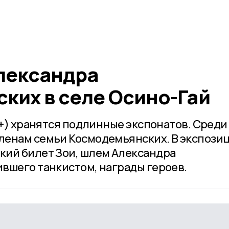
Александра
ких в селе Осино-Гай
2+) хранятся подлинные экспонатов. Среди
ленам семьи Космодемьянских. В экспози
кий билет Зои, шлем Александра
вшего танкистом, награды героев.