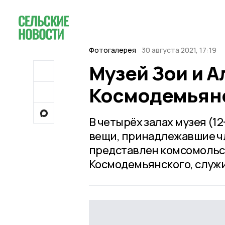
Фотогалерея
30 августа 2021, 17:19
Музей Зои и 
Космодемьянс
В четырёх залах музея (1
вещи, принадлежавшие ч
представлен комсомольс
Космодемьянского, служи