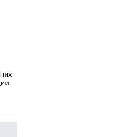
 них
ции