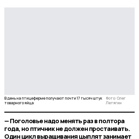
В день на птицеферме получают почти 17 тысяч штук
Фото: Олег
товарного яйца
Летягин
— Поголовье надо менять раз в полтора
года, но птичник не должен простаивать.
Один цикл выращивания цыплят занимает