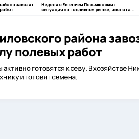
района завозят
Неделя с Евгением Первышовым:
 работ
ситуация на топливном рынке, чистота в
городе и приоритеты образования
иловского района заво
лу полевых работ
активно готовятся к севу. В хозяйстве Ни
нику и готовят семена.