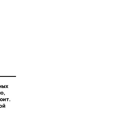
ных
о,
оит.
ой