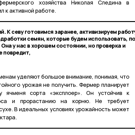
фермерского хозяйства Николая Следина в
л к активной работе.
й. К севу готовимся заранее, активизируем работ
одработки семян, которые будем использовать, п
 Она у нас в хорошем состоянии, но проверка и
е повредит,
еменам уделяют большое внимание, понимая, что
ойного урожая не получить. Фермер планирует
у ячменя сорта «эксплоер». Он устойчив к
оса и прорастанию на корню. Не требует
асухе. В идеальных условиях урожайность может
ктара.