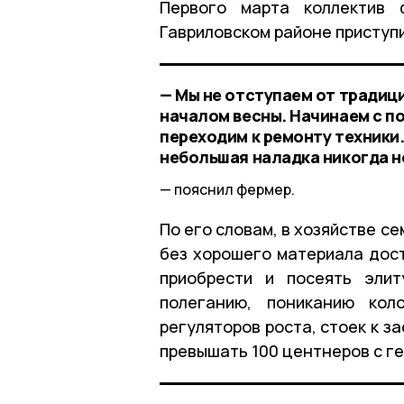
Первого марта коллектив 
Гавриловском районе приступи
— Мы не отступаем от традици
началом весны. Начинаем с п
переходим к ремонту техники.
небольшая наладка никогда н
пояснил фермер.
По его словам, в хозяйстве с
без хорошего материала дост
приобрести и посеять элит
полеганию, пониканию кол
регуляторов роста, стоек к з
превышать 100 центнеров с ге