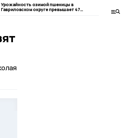
Урожайность озимой пшеницы в
Гавриловцы засе
Гавриловском округе превышает 47
культурами свыш
центнеров с гектара
зят
колая