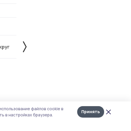
круг
Знаменский округ
Инжавинский округ
Лента
10
использование файлов cookie в
новостей
Принять
ь в настройках браузера.