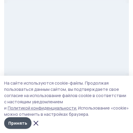
На сайте используются cookie-файлы.
Продолжая
Фото: Вадим Панов
пользоваться данным сайтом, вы подтверждаете свое
По его словам выпускники программы готовы
согласие на использование файлов cookie в соответствии
с настоящим уведомлением
продолжить служить Родине в новом качестве.
и
Политикой конфиденциальности.
Использование «cookie»
Уже сейчас 9 выпускников трудоустроены, 2
можно отменить в настройках браузера.
избраны депутатами. И назначения будут
Принять
продолжены.