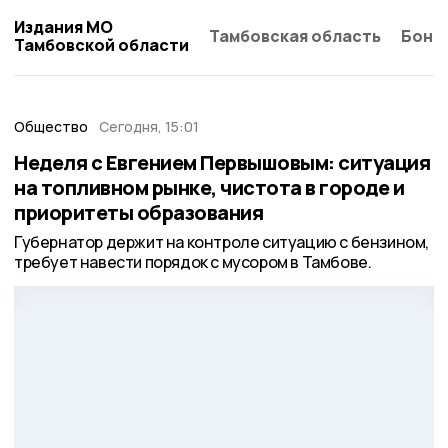
Издания МО
Тамбовская область
Бонд
Тамбовской области
Общество
Сегодня, 15:01
Неделя с Евгением Первышовым: ситуация
на топливном рынке, чистота в городе и
приоритеты образования
Губернатор держит на контроле ситуацию с бензином,
требует навести порядок с мусором в Тамбове.