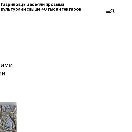
Гавриловцы засеяли яровыми
В Державинском 
культурами свыше 40 тысяч гектаров
разработали спо
урожайности св
кими
ли