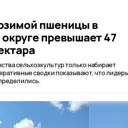
озимой пшеницы в
 округе превышает 47
ектара
ства сельхозкультур только набирает
перативные сводки показывают, что лидер
определились.