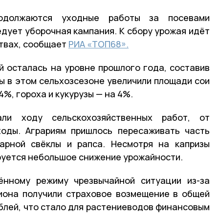
одолжаются уходные работы за посевами
едует уборочная кампания. К сбору урожая идёт
ствах, сообщает
РИА «ТОП68».
 осталась на уровне прошлого года, составив
ры в этом сельхозсезоне увеличили площади сои
14%, гороха и кукурузы — на 4%.
ли ходу сельскохозяйственных работ, от
ходы. Аграриям пришлось пересаживать часть
харной свёклы и рапса. Несмотря на капризы
ируется небольшое снижение урожайности.
ённому режиму чрезвычайной ситуации из-за
иона получили страховое возмещение в общей
ублей, что стало для растениеводов финансовым