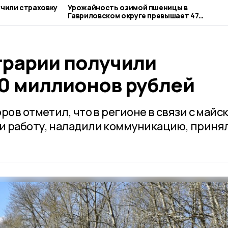
учили страховку
Урожайность озимой пшеницы в
Гавриловском округе превышает 47
центнеров с гектара
грарии получили
70 миллионов рублей
ров отметил, что в регионе в связи с майс
и работу, наладили коммуникацию, приня