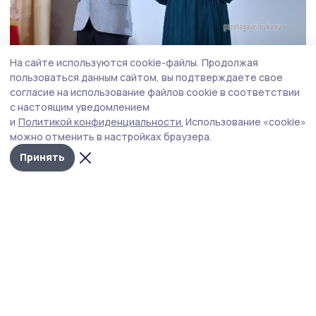
На сайте используются cookie-файлы.
Продолжая
пользоваться данным сайтом, вы подтверждаете свое
согласие на использование файлов cookie в соответствии
Фото: Ольга Косенкова
с настоящим уведомлением
и
Политикой конфиденциальности.
Использование «cookie»
Чтобы надолго сохранить воспоминания о
можно отменить в настройках браузера.
празднике, в фойе Дома культуры сотрудники
Принять
краеведческого музея совместно с отделом
молодёжной политики и спорта администрации
округа организовали выставку «45
мгновений».
Гости праздника с интересом
фотографировались и рассматривали уже
выставленные фотографии, узнавая не только
знакомые лица, но и вспоминая истории и