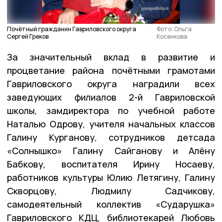
Почётный гражданин Гавриловского округа
Фото: Ольга
Сергей Греков
Косенкова
За значительный вклад в развитие и
процветание района почётными грамотами
Гавриловского округа наградили всех
заведующих филиалов 2-й Гавриловской
школы, замдиректора по учебной работе
Наталью Одрову, учителя начальных классов
Галину Курганову, сотрудников детсада
«Солнышко» Галину Сайганову и Алёну
Бабкову, воспитателя Ирину Носаеву,
работников культуры Юлию Летягину, Галину
Скворцову, Людмилу Садчикову,
самодеятельный коллектив «Сударушка»
Гавриловского КДЦ, библиотекарей Любовь