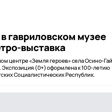
 в гавриловском музее
тро-выставка
ом центре «Земля героев» села Осино-Га
. Экспозиция (0+) оформлена к 100-летию
тских Социалистических Республик.