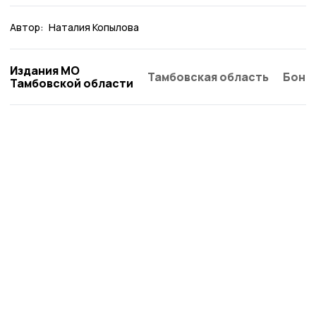
Автор:
Наталия Копылова
Издания МО
Тамбовская область
Бонд
Тамбовской области
Сельские новости 68
Новости