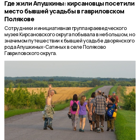
Где жили Апушкины: кирсановцы посетили
место бывшей усадьбы в гавриловском
Полякове
Сотрудники и инициативная группа краеведческого
музея Кирсановского округа побывала в небольшом, но
значимом путешествии к бывшей усадьбе дворянского
рода Апушкиных-Сатиных в селе Поляково
Гавриловского округа.