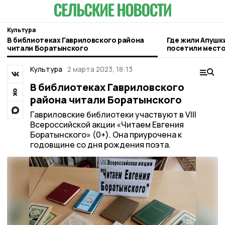
Культура
В библиотеках Гавриловского района
Где жили Апушк
читали Боратынского
посетили место
гавриловском П
Культура
2 марта 2023, 18:13
В библиотеках Гавриловского
района читали Боратынского
Гавриловские библиотеки участвуют в VIII
Всероссийской акции «Читаем Евгения
Боратынского» (0+). Она приурочена к
годовщине со дня рождения поэта.