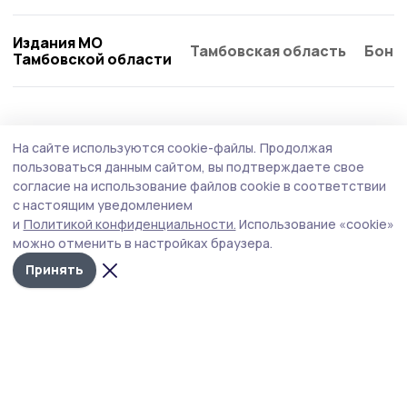
Издания МО
Тамбовская область
Бонд
Тамбовской области
Культура
24 июля , 13:53
На сайте используются cookie-файлы.
Продолжая
Выставка работ гавриловской художницы
пользоваться данным сайтом, вы подтверждаете свое
открылась в Кирсановском колледже
согласие на использование файлов cookie в соответствии
с настоящим уведомлением
Более чем 30 полотен Валерии Слединой объединены
и
Политикой конфиденциальности.
Использование «cookie»
общей темой — любовью к родному краю.
можно отменить в настройках браузера.
Принять