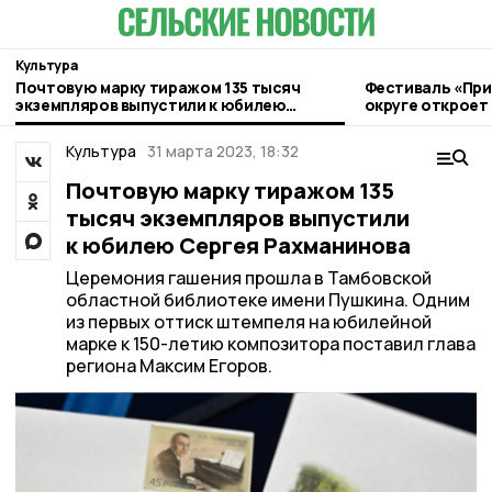
Культура
Почтовую марку тиражом 135 тысяч
Фестиваль «При
экземпляров выпустили к юбилею
округе откроет
Сергея Рахманинова
Культура
31 марта 2023, 18:32
Почтовую марку тиражом 135
тысяч экземпляров выпустили
к юбилею Сергея Рахманинова
Церемония гашения прошла в Тамбовской
областной библиотеке имени Пушкина. Одним
из первых оттиск штемпеля на юбилейной
марке к 150-летию композитора поставил глава
региона Максим Егоров.