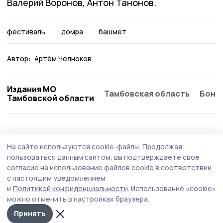
Валерий Воронов, Антон Танонов.
фестиваль
домра
башмет
Автор:
Артём Челноков
Издания МО
Тамбовская область
Бонд
Тамбовской области
Статья
5 августа , 13:12
На сайте используются cookie-файлы.
Продолжая
Где жили Апушкины: кирсановцы посетили
пользоваться данным сайтом, вы подтверждаете свое
место бывшей усадьбы в гавриловском
согласие на использование файлов cookie в соответствии
с настоящим уведомлением
Полякове
и
Политикой конфиденциальности.
Использование «cookie»
Сотрудники и инициативная группа краеведческого
можно отменить в настройках браузера.
музея Кирсановского округа побывала в небольшом, но
Принять
значимом путешествии к бывшей усадьбе дворянского