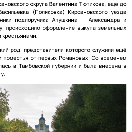
сановского округа Валентина Тютикова, ещё до
Васильевка (Поляковка) Кирсановского уезда
ники подпоручика Апушкина — Александра и
ду, происходило оформление выкупа земельных
 крестьянами.
кий род, представители которого служили ещё
и поместья от первых Романовых. Со временем
лась в Тамбовской губернии и была внесена в
у.