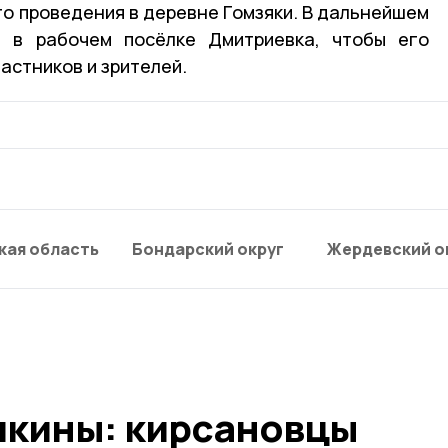
го проведения в деревне Гомзяки. В дальнейшем
ь в рабочем посёлке Дмитриевка, чтобы его
астников и зрителей.
кая область
Бондарский округ
Жердевский о
шкины: кирсановцы