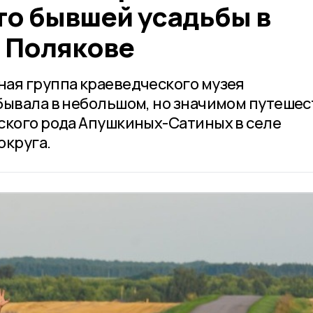
то бывшей усадьбы в
 Полякове
ая группа краеведческого музея
бывала в небольшом, но значимом путеше
ского рода Апушкиных-Сатиных в селе
округа.