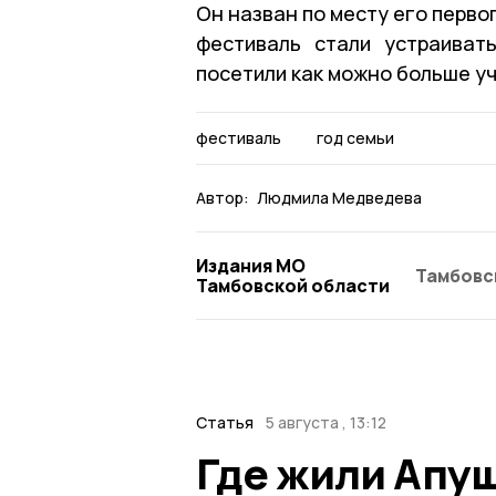
Он назван по месту его перво
фестиваль стали устраиват
посетили как можно больше уч
фестиваль
год семьи
Автор:
Людмила Медведева
Издания МО
Тамбовс
Тамбовской области
Статья
5 августа , 13:12
Где жили Апу