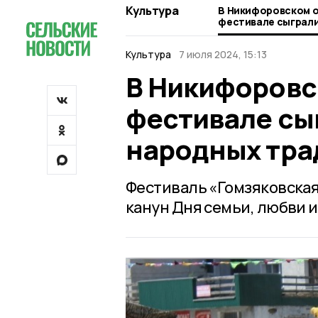
Культура
В Никифоровском о
фестивале сыграли
народных традици
Культура
7 июля 2024, 15:13
В Никифоровс
фестивале сыг
народных тра
Фестиваль «Гомзяковская
канун Дня семьи, любви и