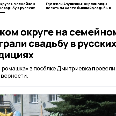
круге на семейном
Где жили Апушкины: кирсановцы
 свадьбу в русских
посетили место бывшей усадьбы в
ях
гавриловском Полякове
ком округе на семейно
рали свадьбу в русски
дициях
 ромашка» в посёлке Дмитриевка провели
 верности.