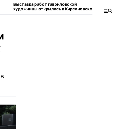
Выставка работ гавриловской
В Кирсанов
художницы открылась в Кирсановском
фестиваль 
колледже
м
х
 в