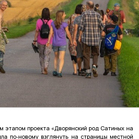
м этапом проекта «Дворянский род Сатиных на
ила по‑новому взглянуть на страницы местной