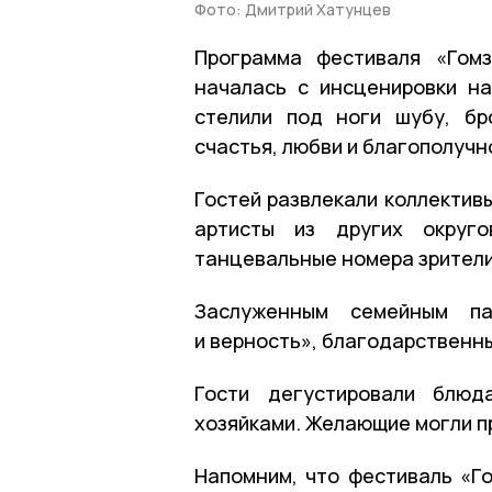
Фото: Дмитрий Хатунцев
Программа фестиваля «Гомз
началась с инсценировки н
стелили под ноги шубу, бр
счастья, любви и благополучн
Гостей развлекали коллектив
артисты из других округ
танцевальные номера зрител
Заслуженным семейным п
и верность», благодарственны
Гости дегустировали блюд
хозяйками. Желающие могли п
Напомним, что фестиваль «Го