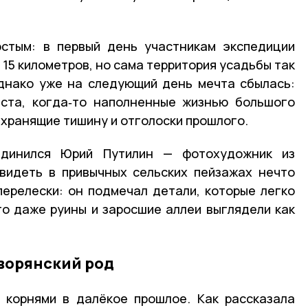
остым: в первый день участникам экспедиции
15 километров, но сама территория усадьбы так
Однако уже на следующий день мечта сбылась:
еста, когда‑то наполненные жизнью большого
 хранящие тишину и отголоски прошлого.
единился Юрий Путилин — фотохудожник из
увидеть в привычных сельских пейзажах нечто
перелески: он подмечал детали, которые легко
что даже руины и заросшие аллеи выглядели как
ворянский род
 корнями в далёкое прошлое. Как рассказала