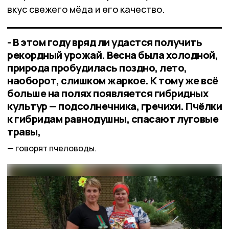
вкус свежего мёда и его качество.
- В этом году вряд ли удастся получить
рекордный урожай. Весна была холодной,
природа пробудилась поздно, лето,
наоборот, слишком жаркое. К тому же всё
больше на полях появляется гибридных
культур — подсолнечника, гречихи. Пчёлки
к гибридам равнодушны, спасают луговые
травы,
говорят пчеловоды.