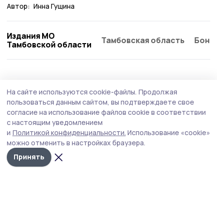
Автор:
Инна Гущина
Издания МО
Тамбовская область
Бонд
Тамбовской области
Экология
29 июля , 13:35
На сайте используются cookie-файлы.
Продолжая
О ливнях и грозах предупредило
пользоваться данным сайтом, вы подтверждаете свое
гавриловцев МЧС
согласие на использование файлов cookie в соответствии
с настоящим уведомлением
Неблагоприятная погода в округе сохранится до
и
Политикой конфиденциальности.
Использование «cookie»
вечера 29 июля.
можно отменить в настройках браузера.
Принять