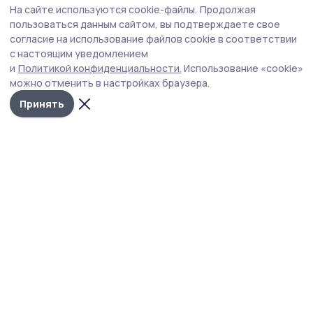
На сайте используются cookie-файлы.
Продолжая
Тамбовская область в Санкт-Петербурге
пользоваться данным сайтом, вы подтверждаете свое
договорилась о строительстве объектов
согласие на использование файлов cookie в соответствии
с настоящим уведомлением
в сфере логистики и переработки
и
Политикой конфиденциальности.
Использование «cookie»
Новые соглашения о сотрудничестве подписаны на
можно отменить в настройках браузера.
Петербургском международном экономическом
Принять
форуме — о строительстве склада Озон и завода по
переработке зерна.