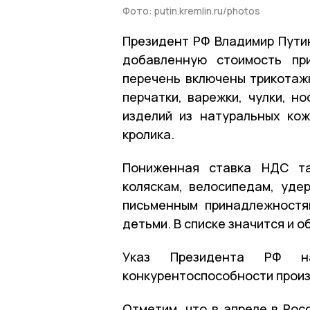
Фото: putin.kremlin.ru/photos
Президент РФ Владимир Путин
добавленную стоимость пр
перечень включены трикотажн
перчатки, варежки, чулки, н
изделий из натуральных ко
кролика.
Пониженная ставка НДС та
коляскам, велосипедам, уде
письменным принадлежностя
детьми. В списке значится и о
Указ Президента РФ н
конкурентоспособности произ
Отметим, что в апреле в Рос