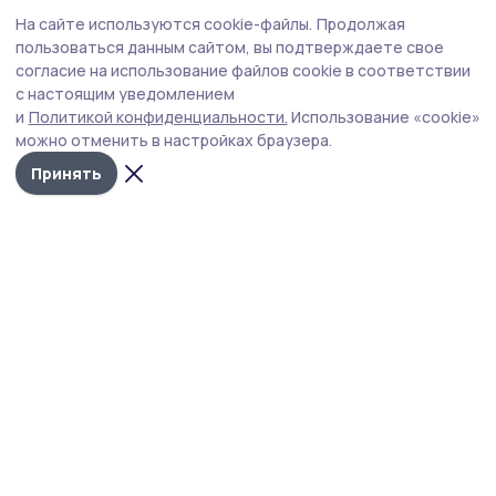
— Фёдор Сергеевич зачислен в МГИМО!
На сайте используются cookie-файлы.
Продолжая
Это будущий дипломат. Пожелаем юноше
пользоваться данным сайтом, вы подтверждаете свое
дальнейших успехов и удач!
согласие на использование файлов cookie в соответствии
с настоящим уведомлением
написал в соцсетях директор 2-й Гавриловской
и
Политикой конфиденциальности.
Использование «cookie»
школы Анатолий Филимонов.
можно отменить в настройках браузера.
Принять
мгимо
студент
олимпиада
Автор:
Ольга Косенкова
Издания МО
Тамбовская область
Бонд
Тамбовской области
Образование
4 августа , 09:32
Школьники из 40 регионов приехали на
«Университетскую смену» в