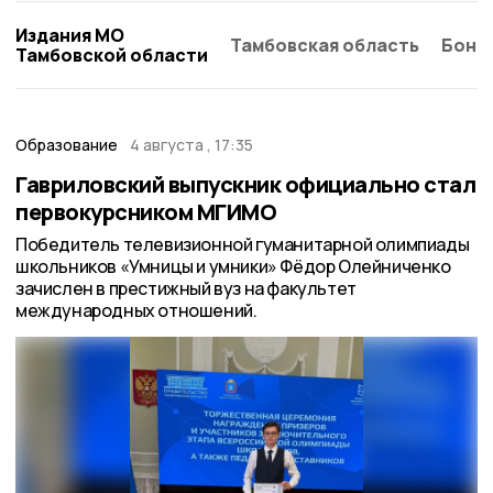
Издания МО
Тамбовская область
Бонд
Тамбовской области
Образование
4 августа , 17:35
Гавриловский выпускник официально стал
первокурсником МГИМО
Победитель телевизионной гуманитарной олимпиады
школьников «Умницы и умники» Фёдор Олейниченко
зачислен в престижный вуз на факультет
международных отношений.