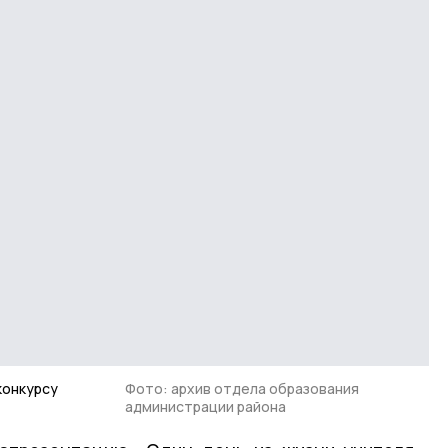
конкурсу
Фото: архив отдела образования
администрации района