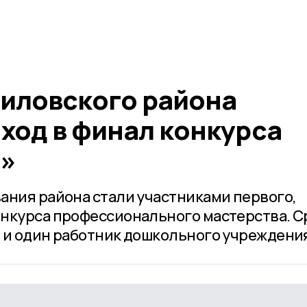
риловского района
ход в финал конкурса
а»
ания района стали участниками первого,
онкурса профессионального мастерства. 
 и один работник дошкольного учреждени