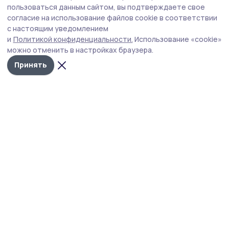
Это будущий дипломат. Пожелаем юноше
пользоваться данным сайтом, вы подтверждаете свое
дальнейших успехов и удач!
согласие на использование файлов cookie в соответствии
с настоящим уведомлением
написал в соцсетях директор 2-й Гавриловской
и
Политикой конфиденциальности.
Использование «cookie»
школы Анатолий Филимонов.
можно отменить в настройках браузера.
Принять
мгимо
студент
олимпиада
Автор:
Ольга Косенкова
Издания МО
Тамбовская область
Бонд
Тамбовской области
Образование
4 августа , 09:32
Школьники из 40 регионов приехали на
«Университетскую смену» в
Державинский