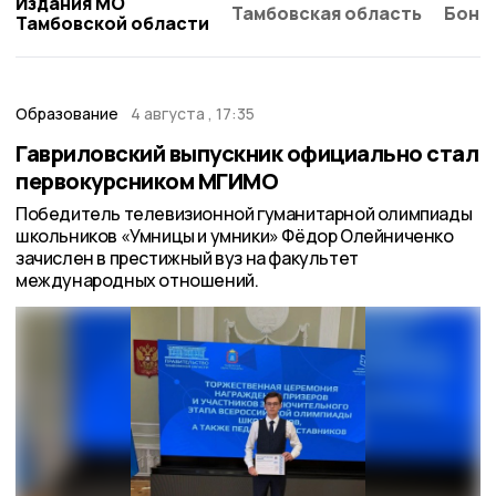
Издания МО
Тамбовская область
Бонд
Тамбовской области
Образование
4 августа , 17:35
Гавриловский выпускник официально стал
первокурсником МГИМО
Победитель телевизионной гуманитарной олимпиады
школьников «Умницы и умники» Фёдор Олейниченко
зачислен в престижный вуз на факультет
международных отношений.