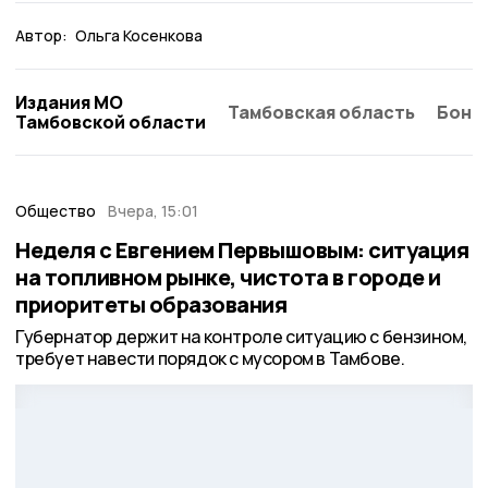
Автор:
Ольга Косенкова
Издания МО
Тамбовская область
Бонд
Тамбовской области
Общество
Вчера, 15:01
Неделя с Евгением Первышовым: ситуация
на топливном рынке, чистота в городе и
приоритеты образования
Губернатор держит на контроле ситуацию с бензином,
требует навести порядок с мусором в Тамбове.