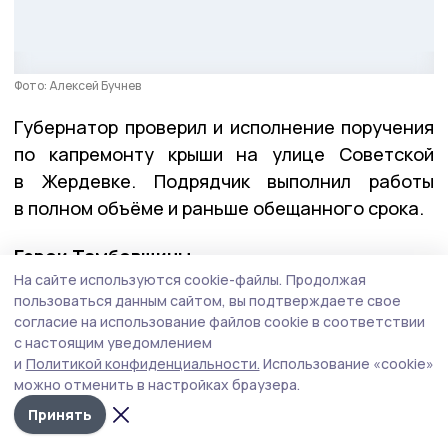
Фото: Алексей Бучнев
Губернатор проверил и исполнение поручения
по капремонту крыши на улице Советской
в Жердевке. Подрядчик выполнил работы
в полном объёме и раньше обещанного срока.
Герои Тамбовщины
На сайте используются cookie-файлы.
Продолжая
пользоваться данным сайтом, вы подтверждаете свое
На этой неделе вместе с директором Высшей
согласие на использование файлов cookie в соответствии
школы государственного управления Олегом
с настоящим уведомлением
Кондратенко Евгений Первышов
вручил
и
Политикой конфиденциальности.
Использование «cookie»
дипломы выпускникам региональной кадровой
можно отменить в настройках браузера.
программы «Герои Тамбовщины». Эта
Принять
программа разрабатывалась по инициативе