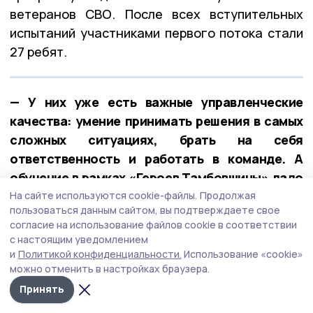
ветеранов СВО. После всех вступительных
испытаний участниками первого потока стали
27 ребят.
— У них уже есть важные управленческие
качества: умение принимать решения в самых
сложных ситуациях, брать на себя
ответственность и работать в команде. А
обучение в рамках «Героев Тамбовщины» дало
новые знания, навыки и умения, — отметил
На сайте используются cookie-файлы.
Продолжая
пользоваться данным сайтом, вы подтверждаете свое
Евгений Первышов.
согласие на использование файлов cookie в соответствии
с настоящим уведомлением
и
Политикой конфиденциальности.
Использование «cookie»
можно отменить в настройках браузера.
Принять