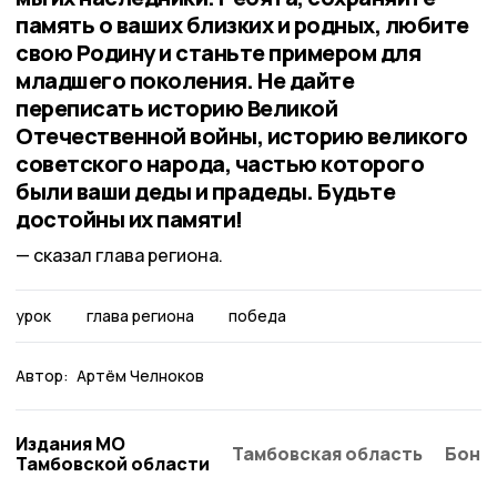
память о ваших близких и родных, любите
свою Родину и станьте примером для
младшего поколения. Не дайте
переписать историю Великой
Отечественной войны, историю великого
советского народа, частью которого
были ваши деды и прадеды. Будьте
достойны их памяти!
сказал глава региона.
урок
глава региона
победа
Автор:
Артём Челноков
Издания МО
Тамбовская область
Бонд
Тамбовской области