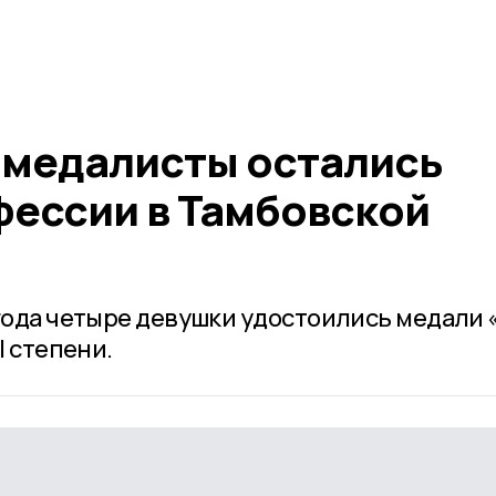
 медалисты остались
фессии в Тамбовской
 года четыре девушки удостоились медали 
I степени.