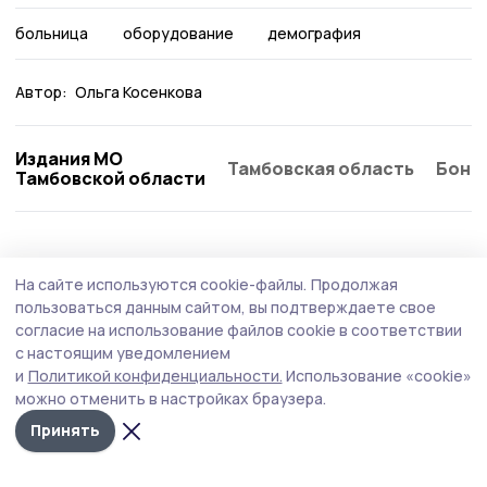
больница
оборудование
демография
Автор:
Ольга Косенкова
Издания МО
Тамбовская область
Бонд
Тамбовской области
Здравоохранение
28 июля , 15:03
На сайте используются cookie-файлы.
Продолжая
На амбулаторное лечение выписали
пользоваться данным сайтом, вы подтверждаете свое
десятерых пострадавших при атаке БПЛА
согласие на использование файлов cookie в соответствии
с настоящим уведомлением
в Котовске
и
Политикой конфиденциальности.
Использование «cookie»
можно отменить в настройках браузера.
Принять