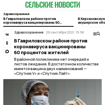
Здравоохранение
В Гавриловском районе против
В Кирсановскую
коронавируса вакцинированы 60
акушерское об
процентов жителей
Здравоохранение
29 сентября 2021, 15:58
В Гавриловском районе против
коронавируса вакцинированы
60 процентов жителей
В районной поликлинике нет очередей и
листов ожидания. В достаточном количестве
имеется вакцина двух наименований —
«Спутник V» и «Спутник Лайт».