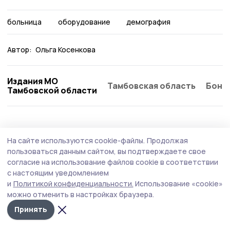
больница
оборудование
демография
Автор:
Ольга Косенкова
Издания МО
Тамбовская область
Бонд
Тамбовской области
Здравоохранение
28 июля , 15:03
На сайте используются cookie-файлы.
Продолжая
На амбулаторное лечение выписали
пользоваться данным сайтом, вы подтверждаете свое
десятерых пострадавших при атаке БПЛА
согласие на использование файлов cookie в соответствии
с настоящим уведомлением
в Котовске
и
Политикой конфиденциальности.
Использование «cookie»
можно отменить в настройках браузера.
Принять