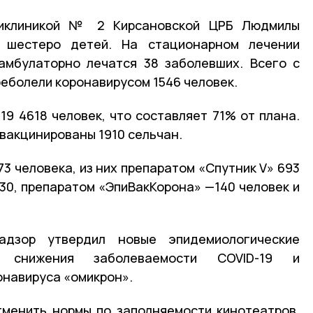
иклиникой № 2 Кирсановской ЦРБ Людмилы
 шестеро детей. На стационарном лечении
амбулаторно лечатся 38 заболевших. Всего с
реболели коронавирусом 1546 человек.
19 4618 человек, что составляет 71% от плана.
вакцинированы 1910 сельчан.
3 человека, из них препаратом «Спутник V» 693
830, препаратом «ЭпиВакКорона» —140 человек и
адзор утвердил новые эпидемиологические
 снижения заболеваемости COVID-19 и
навируса «омикрон».
менить нормы по заполняемости кинотеатров,