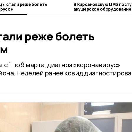
цы стали реже болеть
В Кирсановскую ЦРБ посту
ирусом
акушерское оборудование
тали реже болеть
ом
 с 1 по 9 марта, диагноз «коронавирус»
йона. Неделей ранее ковид диагностирова