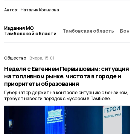
Автор:
Наталия Копылова
Издания МО
Тамбовская область
Бонд
Тамбовской области
Общество
Вчера, 15:01
Неделя с Евгением Первышовым: ситуация
на топливном рынке, чистота в городе и
приоритеты образования
Губернатор держит на контроле ситуацию с бензином,
требует навести порядок с мусором в Тамбове.