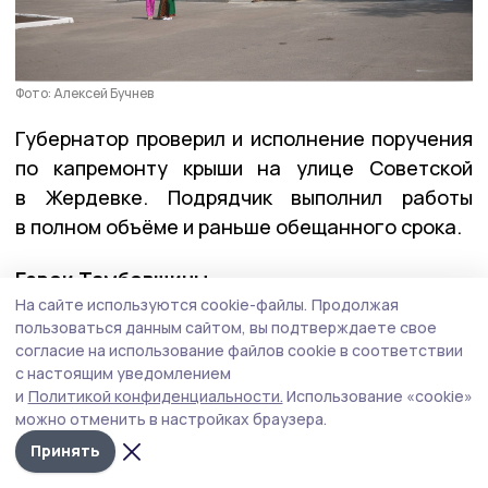
Фото: Алексей Бучнев
Губернатор проверил и исполнение поручения
по капремонту крыши на улице Советской
в Жердевке. Подрядчик выполнил работы
в полном объёме и раньше обещанного срока.
Герои Тамбовщины
На сайте используются cookie-файлы.
Продолжая
пользоваться данным сайтом, вы подтверждаете свое
На этой неделе вместе с директором Высшей
согласие на использование файлов cookie в соответствии
школы государственного управления Олегом
с настоящим уведомлением
Кондратенко Евгений Первышов
вручил
и
Политикой конфиденциальности.
Использование «cookie»
дипломы выпускникам региональной кадровой
можно отменить в настройках браузера.
программы «Герои Тамбовщины». Эта
Принять
программа разрабатывалась по инициативе