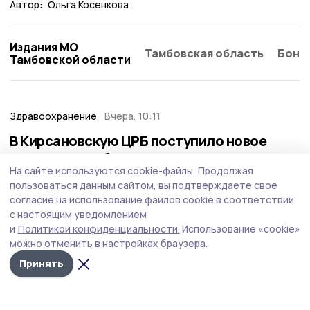
Автор:
Ольга Косенкова
Издания МО
Тамбовская область
Бонд
Тамбовской области
Здравоохранение
Вчера, 10:11
В Кирсановскую ЦРБ поступило новое
акушерское оборудование
На сайте используются cookie-файлы.
Продолжая
Для оказания помощи роженицам и новорождённым в
пользоваться данным сайтом, вы подтверждаете свое
учреждение доставили цифровую систему
согласие на использование файлов cookie в соответствии
видеокольпоскопии, гистероскоп гибкий
с настоящим уведомлением
оптоволоконный, аппарат наркозно-дыхательный,
и
Политикой конфиденциальности.
Использование «cookie»
стерилизатор паровой, электрохирургический аппарат.
можно отменить в настройках браузера.
Принять