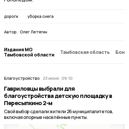
дороги
уборка снега
Автор:
Олег Летягин
Издания МО
Тамбовская область
Бонд
Тамбовской области
Благоустройство
23 июня , 09:10
Гавриловцы выбрали для
благоустройства детскую площадку в
Пересыпкино 2-м
Свой выбор сделали жители 26 муниципалитетов,
включая опорные населённые пункты.