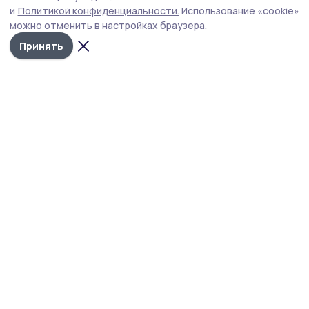
Голосование за проекты подходит к концу. Всего в
и
Политикой конфиденциальности.
Использование «cookie»
регионе (по состоянию на 5 июня) проголосовали 80
можно отменить в настройках браузера.
292 человека.
Принять
Фото: Алексей Бучнев
Жителям Гавриловского округа предлагают
выбрать общественные территории, которые