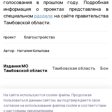
голосования в прошлом году. Подробная
информация о проектах представлена в
специальном
разделе
на сайте правительства
Тамбовской области.
проект
благоустройство
Автор:
Наталия Копылова
Издания МО
Тамбовская область
Бонд
Тамбовской области
Благоустройство
5 июня , 13:12
На сайте используются cookie-файлы.
Продолжая
До 12 июня гавриловцы должны выбрать
пользоваться данным сайтом, вы подтверждаете свое
объекты для благоустройства в 2027 году
согласие на использование файлов cookie в соответствии
с настоящим уведомлением