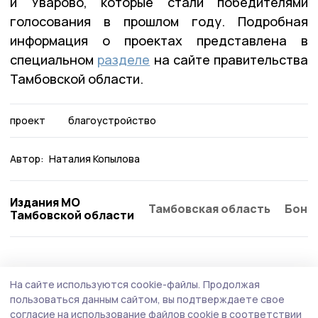
и Уварово, которые стали победителями
голосования в прошлом году. Подробная
информация о проектах представлена в
специальном
разделе
на сайте правительства
Тамбовской области.
проект
благоустройство
Автор:
Наталия Копылова
Издания МО
Тамбовская область
Бонд
Тамбовской области
Благоустройство
5 июня , 13:12
На сайте используются cookie-файлы.
Продолжая
До 12 июня гавриловцы должны выбрать
пользоваться данным сайтом, вы подтверждаете свое
объекты для благоустройства в 2027 году
согласие на использование файлов cookie в соответствии