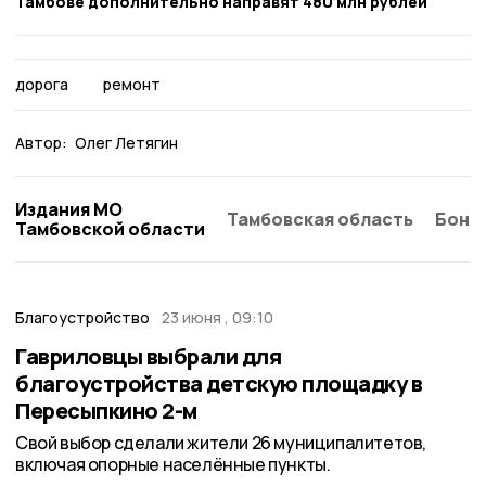
Тамбове дополнительно направят 480 млн рублей
дорога
ремонт
Автор:
Олег Летягин
Издания МО
Тамбовская область
Бонд
Тамбовской области
Благоустройство
23 июня , 09:10
Гавриловцы выбрали для
благоустройства детскую площадку в
Пересыпкино 2-м
Свой выбор сделали жители 26 муниципалитетов,
включая опорные населённые пункты.