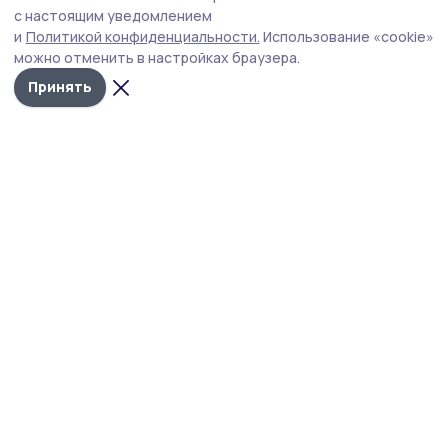
с настоящим уведомлением
Голосование за проекты подходит к концу. Всего в
и
Политикой конфиденциальности.
Использование «cookie»
регионе (по состоянию на 5 июня) проголосовали 80
можно отменить в настройках браузера.
292 человека.
Принять
Фото: Алексей Бучнев
Жителям Гавриловского округа предлагают