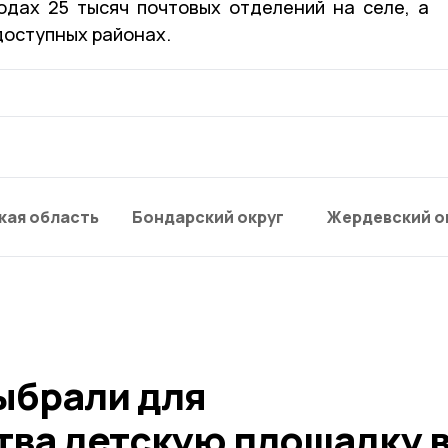
одах 25 тысяч почтовых отделений на селе, а
доступных районах.
кая область
Бондарский округ
Жердевский о
ыбрали для
тва детскую площадку 