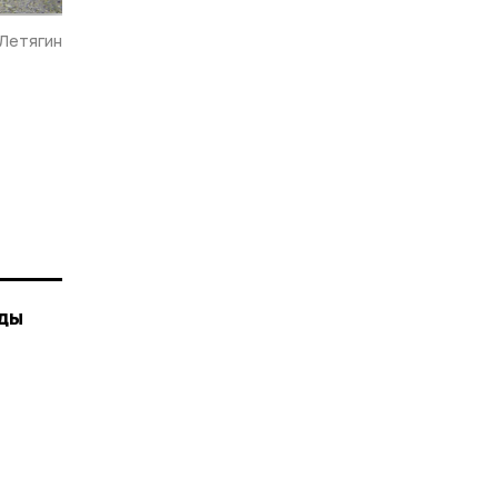
 Летягин
оды