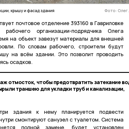
ции, крышу и фасад здания
Фото: Олег
твует почтовое отделение 393160 в Гавриловке
 рабочего организации-подрядчика Олега
емя на объект завезут материалы для внешней
ровли. По словам рабочего, строители будут
ышу на всём здании. Это позволит проводить
аясь осадков.
таж отмосток, чтобы предотвратить затекание в
ырыли траншею для укладки труб и канализации,
три здания к нему планируется подвести
нутри смонтируют санузел с туалетом. Система
гнется полной замене, будет установлен