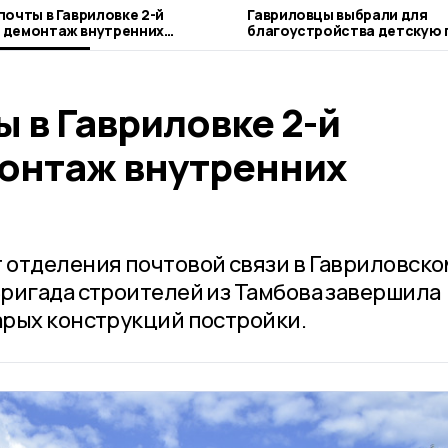
почты в Гавриловке 2-й
Гавриловцы выбрали для
 демонтаж внутренних
благоустройства детскую 
ций
Пересыпкино 2-м
ы в Гавриловке 2-й
онтаж внутренних
отделения почтовой связи в Гавриловско
ригада строителей из Тамбова завершила
рых конструкций постройки.