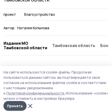
проект
благоустройство
Автор:
Наталия Копылова
Издания МО
Тамбовская область
Бонд
Тамбовской области
Благоустройство
5 июня , 13:12
На сайте используются cookie-файлы.
Продолжая
До 12 июня гавриловцы должны выбрать
пользоваться данным сайтом, вы подтверждаете свое
объекты для благоустройства в 2027 году
согласие на использование файлов cookie в соответствии
с настоящим уведомлением
Голосование за проекты подходит к концу. Всего в
и
Политикой конфиденциальности.
Использование «cookie»
регионе (по состоянию на 5 июня) проголосовали 80
можно отменить в настройках браузера.
292 человека.
Принять