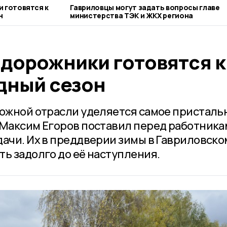
 готовятся к
Гавриловцы могут задать вопросы главе
н
министерства ТЭК и ЖКХ региона
 дорожники готовятся к
дный сезон
рожной отрасли уделяется самое присталь
 Максим Егоров поставил перед работник
дачи. Их в преддверии зимы в Гавриловско
ь задолго до её наступления.