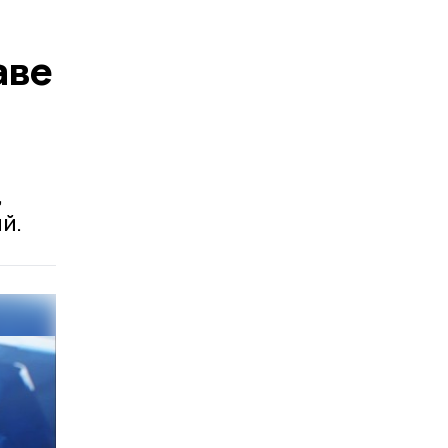
аве
,
й.