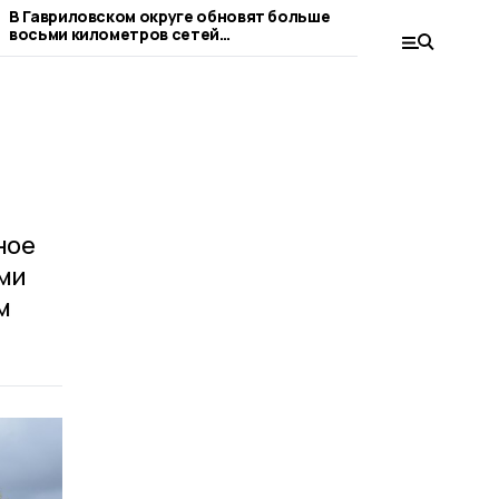
В Гавриловском округе обновят больше
В Гавриловке 2-
восьми километров сетей
ограждение вод
водоснабжения
ное
ами
м