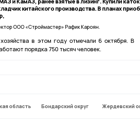
АЗ и КамАЗ, ранее взятые в лизинг. Купили каток
ладчик китайского производства. В планах прио
р,
ектор ООО «Строймастер» Рафик Кароян.
хозяйства в этом году отмечали 6 октября. В
аботают порядка 750 тысяч человек.
кая область
Бондарский округ
Жердевский о