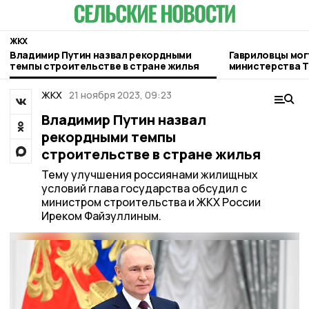
ЖКХ
Владимир Путин назвал рекордными
Гавриловцы мог
темпы строительстве в стране жилья
министерства Т
ЖКХ
21 ноября 2023, 09:23
Владимир Путин назвал
рекордными темпы
строительстве в стране жилья
Тему улучшения россиянами жилищных
условий глава государства обсудил с
министром строительства и ЖКХ России
Иреком Файзуллиным.