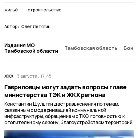
жильё
строительство
Автор:
Олег Летягин
Издания МО
Тамбовская область
Бонд
Тамбовской области
ЖКХ
3 августа , 17:45
Гавриловцы могут задать вопросы главе
министерства ТЭК и ЖКХ региона
Константин Шульгин даст разъяснения по темам,
связанным с модернизацией коммунальной
инфраструктуры, обращением с ТКО, готовностью к
отопительному сезону, благоустройством территорий.