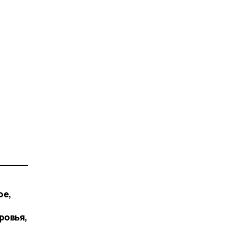
ое,
ровья,