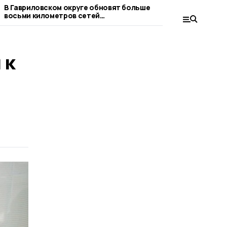
В Гавриловском округе обновят больше
В Гавриловке 2-
восьми километров сетей
ограждение вод
водоснабжения
 к