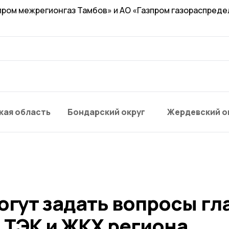
пром межрегионгаз Тамбов» и АО «Газпром газораспред
кая область
Бондарский округ
Жердевский о
гут задать вопросы гл
 ТЭК и ЖКХ региона