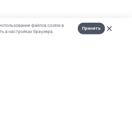
Лента
10
использование файлов cookie в
новостей
Принять
ше
ь в настройках браузера.