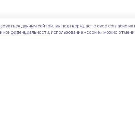
зоваться данным сайтом, вы подтверждаете свое согласие на 
ом округе обновят боль
й конфиденциальности.
Использование «cookie» можно отменит
етров сетей
ия
х федеральной программы «Модернизация
ктуры» нацпроекта «Инфраструктура для