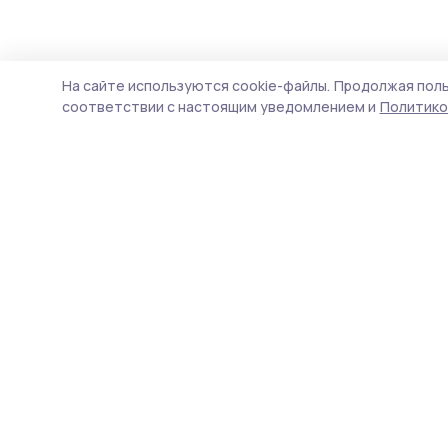
ЖКХ
2 июля , 13:12
На сайте используются cookie-файлы.
Продолжая поль
В Гавриловск
соответствии с настоящим уведомлением и
Политико
восьми килом
водоснабжен
Работы пройдут в рамка
коммунальной инфрастру
жизни».