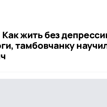
Как жить без депресси
оги, тамбовчанку научи
ич