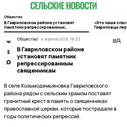
Общество
В Гавриловском районе установят
«Это наше спас
памятник репрессированным
Гавриловцы пе
священникам
заработок в по
Общество
4 апреля 2019, 18:03
В Гавриловском районе
установят памятник
репрессированным
священникам
В селе Козьмодемьяновка Гавриловского
района рядом с сельским храмом поставят
гранитный крест в память о священниках
православной церкви, которые пострадали в
годы политических репрессий.