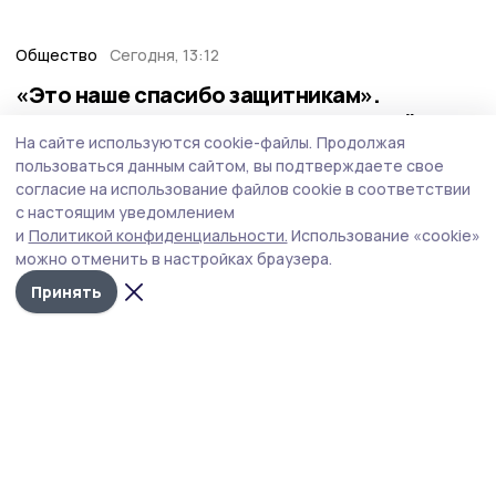
Общество
Сегодня, 13:12
«Это наше спасибо защитникам».
Гавриловцы переводят однодневный
На сайте используются cookie-файлы.
Продолжая
заработок в поддержку бойцов СВО
пользоваться данным сайтом, вы подтверждаете свое
Начинание, родившееся как предложение профсоюзов,
согласие на использование файлов cookie в соответствии
превратилось в по-настоящему общее дело. Проявив
с настоящим уведомлением
гражданскую позицию, почин поддержали самые
и
Политикой конфиденциальности.
Использование «cookie»
разные коллективы — от тружеников полей до
можно отменить в настройках браузера.
библиотекарей и медработников.
Принять