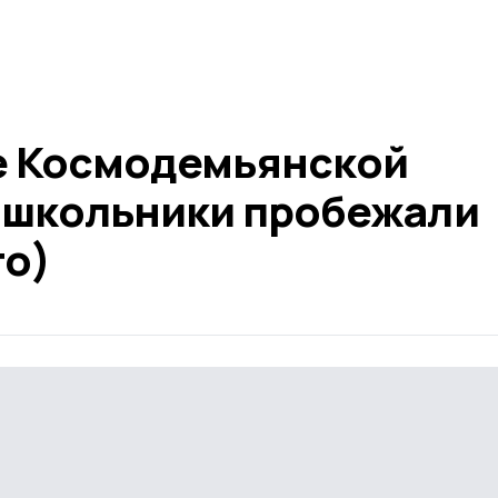
ое Космодемьянской
 школьники пробежали
то)