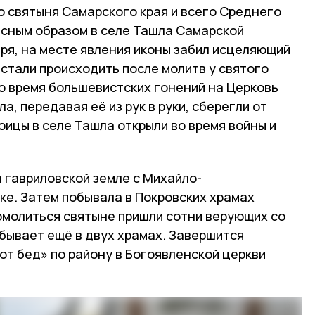
о святыня Самарского края и всего Среднего
есным образом в селе Ташла Самарской
ября, на месте явления иконы забил исцеляющий
 стали происходить после молитв у святого
Во время большевистских гонений на Церковь
а, передавая её из рук в руки, сберегли от
оицы в селе Ташла открыли во время войны и
 гавриловской земле с Михайло-
ке. Затем побывала в Покровских храмах
Помолиться святыне пришли сотни верующих со
обывает ещё в двух храмах. Завершится
от бед» по району в Богоявленской церкви