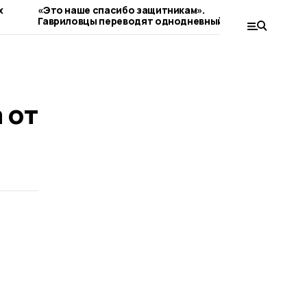
х
«Это наше спасибо защитникам».
Глава Там
Гавриловцы переводят однодневный
в фонде «
и
заработок в поддержку бойцов СВО
 от