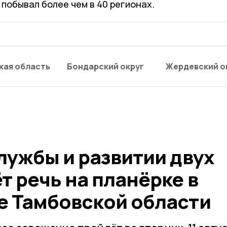
 побывал более чем в 40 регионах.
кая область
Бондарский округ
Жердевский о
лужбы и развитии двух
т речь на планёрке в
е Тамбовской области