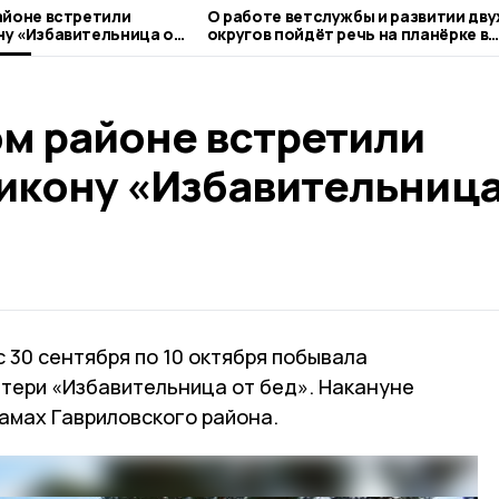
айоне встретили
О работе ветслужбы и развитии дву
у «Избавительница от
округов пойдёт речь на планёрке в
правительстве Тамбовской област
ом районе встретили
икону «Избавительница
с 30 сентября по 10 октября побывала
тери «Избавительница от бед». Накануне
амах Гавриловского района.