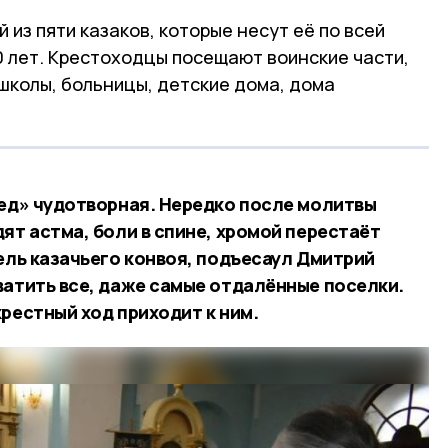
из пяти казаков, которые несут её по всей
0 лет. Крестоходцы посещают воинские части,
школы, больницы, детские дома, дома
бед» чудотворная. Нередко после молитвы
ят астма, боли в спине, хромой перестаёт
ель казачьего конвоя, подъесаул Дмитрий
ватить все, даже самые отдалённые поселки.
рестный ход приходит к ним.