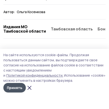
Автор:
Ольга Косенкова
Издания МО
Тамбовская область
Бонд
Тамбовской области
Общество
Сегодня, 09:11
На сайте используются cookie-файлы.
Продолжая
Поддельных банкнот в Тамбовской
пользоваться данным сайтом, вы подтверждаете свое
области стало вдвое меньше
согласие на использование файлов cookie в соответствии
с настоящим уведомлением
Среди изъятых купюр преобладают банкноты крупных
и
Политикой конфиденциальности.
Использование «cookie»
номиналов: тысяча и пять тысяч рублей. Также
можно отменить в настройках браузера.
встречаются подделки номиналом две тысячи и 500
рублей.
Принять