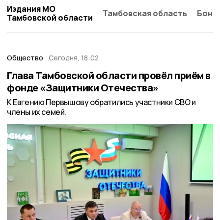
Издания МО
Тамбовская область
Бонд
Тамбовской области
Общество
Сегодня, 18:02
Глава Тамбовской области провёл приём в
фонде «Защитники Отечества»
К Евгению Первышову обратились участники СВО и
члены их семей.