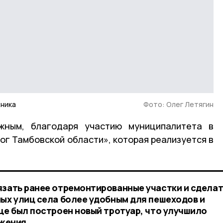
хника
Фото: Олег Летягин
жным, благодаря участию муниципалитета в
ог Тамбовской области», которая реализуется в
язать ранее отремонтированные участки и сделат
ных улиц села более удобным для пешеходов и
це был построен новый тротуар, что улучшило
жения,