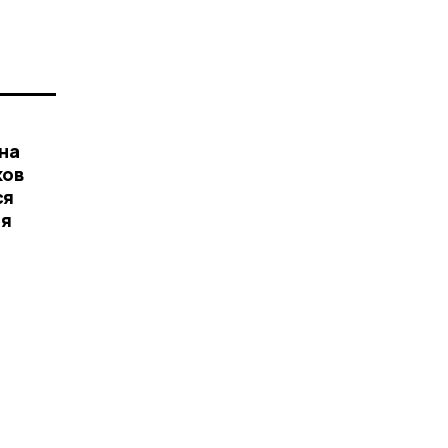
на
ков
ся
ая