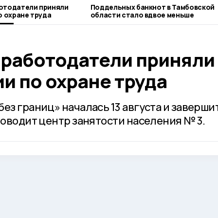
ботодатели приняли
Поддельных банкнот в Тамбовской
о охране труда
области стало вдвое меньше
 работодатели приняли
ии по охране труда
ез границ» началась 13 августа и завершит
роводит центр занятости населения № 3.