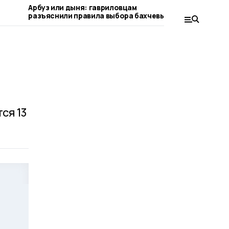
Арбуз или дыня: гавриловцам
Что не ст
разъяснили правила выбора бахчевых
рассказал
ся 13