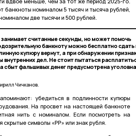
и вдвое меньше, чем за тот же период 2025-го.
 банкноты номиналом 5 тысяч и тысяча рублей,
оминалом две тысячи и 500 рублей.
 занимает считанные секунды, но может помочь
Подозрительную банкноту можно бесплатно сдать 
линную купюру вернут, а при обнаружении призна
ы внутренних дел. Не стоит пытаться расплатить
а сбыт фальшивых денег предусмотрена уголовн
Кирилл Чичканов.
напоминают: убедиться в подлинности купюры
рудования. На просвет на настоящей банкноте
итная нить с номиналом. Если посмотреть на
я скрытые символы «РР» или знак рубля.