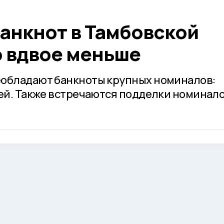
анкнот в Тамбовской
о вдвое меньше
еобладают банкноты крупных номиналов:
лей. Также встречаются подделки номинал