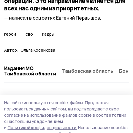
операции. Это направление является для
всех нас одним из приоритетных,
написал в соцсетях Евгений Первышов.
герои
сво
кадры
Автор:
Ольга Косенкова
Издания МО
Тамбовская область
Бонд
Тамбовской области
Общество
7 августа , 17:59
На сайте используются cookie-файлы.
Продолжая
О работе ветслужбы и развитии двух
пользоваться данным сайтом, вы подтверждаете свое
округов пойдёт речь на планёрке в
согласие на использование файлов cookie в соответствии
с настоящим уведомлением
правительстве Тамбовской области
и
Политикой конфиденциальности.
Использование «cookie»
Еженедельное оперативное совещание пройдёт во