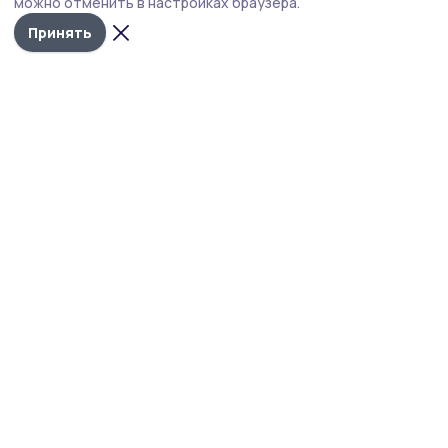
можно отменить в настройках браузера.
вторник, 11 августа.
Принять
Фото: архив правительства Тамбовской области
На оперативном совещании в правительстве
Тамбовской области, которое глава региона
Евгений Первышов проведёт 11 августа, речь