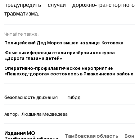
предупредить случаи дорожно-транспортного
травматизма.
Читайте также:
Полицейский Дед Мороз вышел на улицы Котовска
Юные никифоровцы стали призёрами конкурса
«Дорога глазами детей»
Оперативно-профилактическое мероприятие
«Пешеход-дорога» состоялось в Ржаксинском районе
безопасность движения
гибдд
Автор:
Людмила Медведева
Издания МО
Тамбовская область
Бонд
Тамбовской области