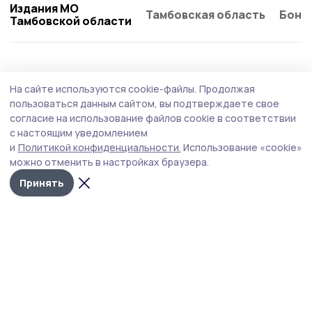
Издания МО
Тамбовская область
Бонд
Тамбовской области
Общество
Сегодня, 09:11
На сайте используются cookie-файлы.
Продолжая
Поддельных банкнот в Тамбовской
пользоваться данным сайтом, вы подтверждаете свое
области стало вдвое меньше
согласие на использование файлов cookie в соответствии
с настоящим уведомлением
Среди изъятых купюр преобладают банкноты крупных
и
Политикой конфиденциальности.
Использование «cookie»
номиналов: тысяча и пять тысяч рублей. Также
можно отменить в настройках браузера.
встречаются подделки номиналом две тысячи и 500
рублей.
Принять