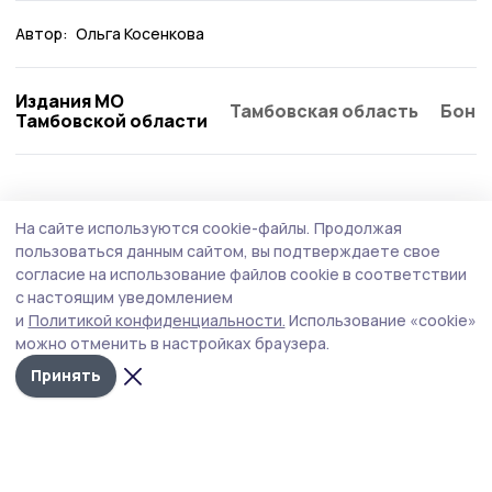
Автор:
Ольга Косенкова
Издания МО
Тамбовская область
Бонд
Тамбовской области
Общество
Вчера, 09:11
На сайте используются cookie-файлы.
Продолжая
Поддельных банкнот в Тамбовской
пользоваться данным сайтом, вы подтверждаете свое
области стало вдвое меньше
согласие на использование файлов cookie в соответствии
с настоящим уведомлением
Среди изъятых купюр преобладают банкноты крупных
и
Политикой конфиденциальности.
Использование «cookie»
номиналов: тысяча и пять тысяч рублей. Также
можно отменить в настройках браузера.
встречаются подделки номиналом две тысячи и 500
рублей.
Принять