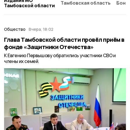
Издания МО
Тамбовская область
Бонд
Тамбовской области
Общество
Вчера, 18:02
Глава Тамбовской области провёл приём в
фонде «Защитники Отечества»
К Евгению Первышову обратились участники СВО и
члены их семей.