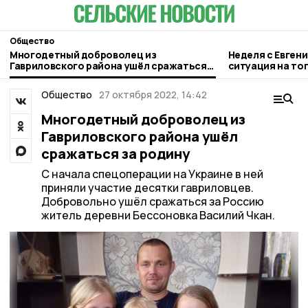
Общество
Многодетный доброволец из
Неделя с Евген
Гавриловского района ушёл сражаться
ситуация на то
за родину
городе и приор
Общество
27 октября 2022, 14:42
Многодетный доброволец из
Гавриловского района ушёл
сражаться за родину
С начала спецоперации на Украине в ней
приняли участие десятки гавриловцев.
Добровольно ушёл сражаться за Россию
житель деревни Бессоновка Василий Чкан.